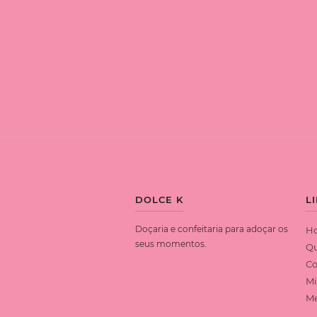
DOLCE K
L
Doçaria e confeitaria para adoçar os
H
seus momentos.
Q
Co
Mi
Me