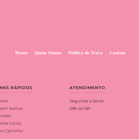
Home
Quem Somos
Politica de Troca
Contato
INKS RÁPIDOS
ATENDIMENTO
ome
Segunda a Sexta
uem Somos
08h às 18h
ntato
nha Conta
u Carrinho