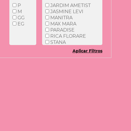
P
JARDIM AMETIST
M
JASMINE LEVI
GG
MANITRA
EG
MAX MARA
PARADISE
RICA FLORARE
STANA
Aplicar Filtros