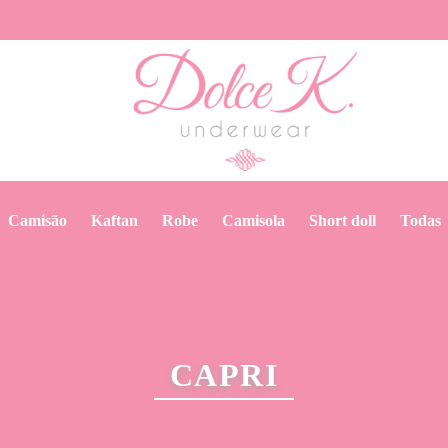
camisão
kaftan
robe
camisola
short doll
todas
CAPRI