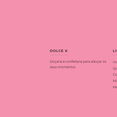
DOLCE K
L
Doçaria e confeitaria para adoçar os
H
seus momentos.
Q
Co
Mi
Me