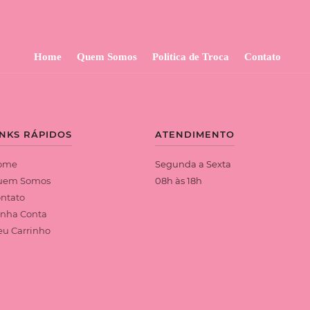
Home
Quem Somos
Politica de Troca
Contato
INKS RÁPIDOS
ATENDIMENTO
ome
Segunda a Sexta
uem Somos
08h às 18h
ntato
nha Conta
u Carrinho