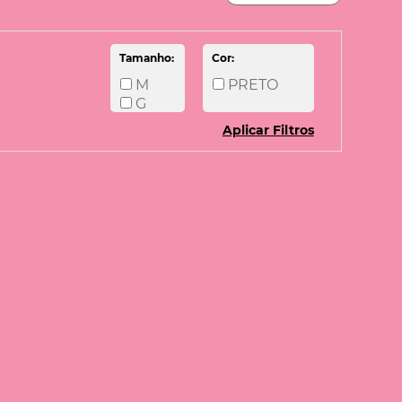
Tamanho:
Cor:
M
PRETO
G
Aplicar Filtros