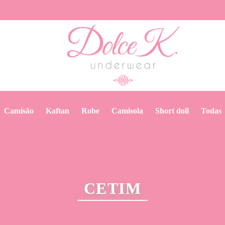
camisão
kaftan
robe
camisola
short doll
todas
CETIM