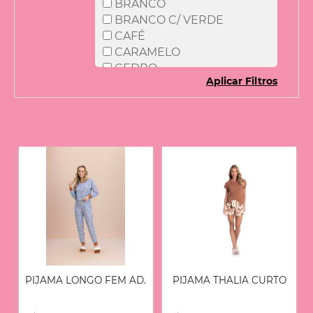
BRANCO
XGG
BRANCO C/ VERDE
CAFÉ
CARAMELO
CEDRO
Aplicar Filtros
CEREJA
CHAMPAGN
CINZA
COELHO
CORAÇÕES
DENIM
DOURADO
EST. ROSA
ESTAMPA LUA
ESTRELA
FLORAL
FLORAL AMARELO
FLORAL COLORIDO
PIJAMA LONGO FEM AD.
PIJAMA THALIA CURTO
FOLHAGEM
gatos