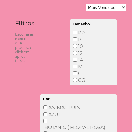
Filtros
Tamanho:
PP
Escolha as
medidas
P
que
10
procura e
click em
12
aplicar
14
filtros
M
G
GG
6
8
Cor:
EG
EGG
ANIMAL PRINT
N1
AZUL
N2
BOTANIC ( FLORAL ROSA)
XG