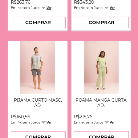
R$263,76
R$343,20
GEOMETRICOS
Em 4x sem Juros
Em 4x sem Juros
Ver
Ver
JARDIM AMETIST
JASMINE LEVI
COMPRAR
COMPRAR
LAFATITE
LAÇO
LISTRADO
LISTRADO AZUL
LISTRADO MESCLA
BRAND
LISTRADO VERDE
MARINHO
MARROM
MERGUHO
PIJAMA CURTO MASC.
PIJAMA MANGA CURTA
MESCLA
AD.
AD.
MESCLA C/ CORAÇÃO
NOCTURE
R$160,56
R$215,76
Em 4x sem Juros
Em 4x sem Juros
Ver
NUDE
Ver
NUDE C/ LUA
COMPRAR
COMPRAR
NUVENS