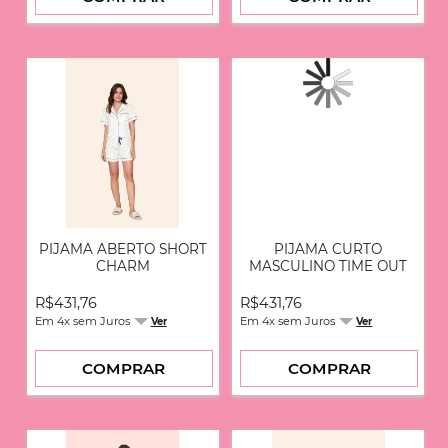
OFF WHITE
PEACH BLOOM
PEONIA BRANCO
PISTACHE
POÁ
POÁ AZUL
POÁ PRETO
POÁ ROSA
PRETO
PRETO / BCO
PIJAMA ABERTO SHORT
PIJAMA CURTO
ROSA
CHARM
MASCULINO TIME OUT
TEA
TIGRE
R$431,76
R$431,76
URSO
Em 4x sem Juros
Em 4x sem Juros
Ver
Ver
VERDE
VERDE ESTONADO
COMPRAR
COMPRAR
VERMELHO
VINHO
XADREZ