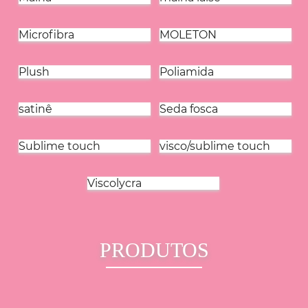
Microfibra
MOLETON
Plush
Poliamida
satinê
Seda fosca
Sublime touch
visco/sublime touch
Viscolycra
PRODUTOS