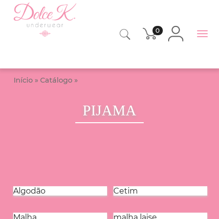
0
Início
»
Catálogo
»
PIJAMA
PIJAMA
Algodão
Cetim
Malha
malha laise