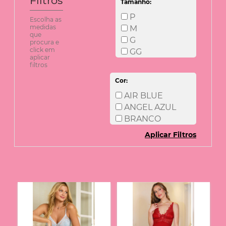
Filtros
Tamanho:
P
Escolha as
medidas
M
que
G
procura e
click em
GG
aplicar
filtros
Cor:
AIR BLUE
ANGEL AZUL
BRANCO
Aplicar Filtros