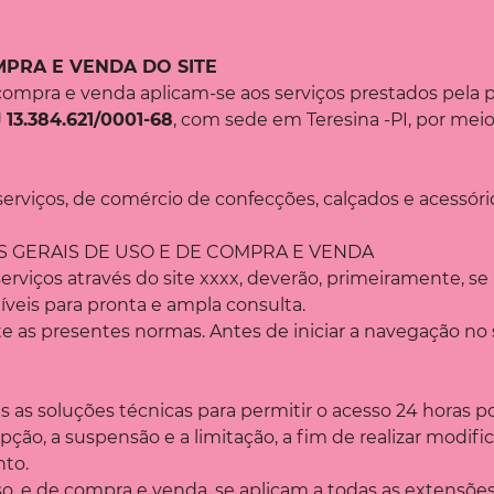
PRA E VENDA DO SITE
compra e venda aplicam-se aos serviços prestados pela p
J
13.384.621/0001-68
, com sede em Teresina -PI, por meio
 serviços, de comércio de confecções, calçados e acessóri
S GERAIS DE USO E DE COMPRA E VENDA
erviços através do site xxxx, deverão, primeiramente, s
íveis para pronta e ampla consulta.
nte as presentes normas. Antes de iniciar a navegação no 
s as soluções técnicas para permitir o acesso 24 horas po
ção, a suspensão e a limitação, a fim de realizar modif
nto.
o, e de compra e venda, se aplicam a todas as extensões