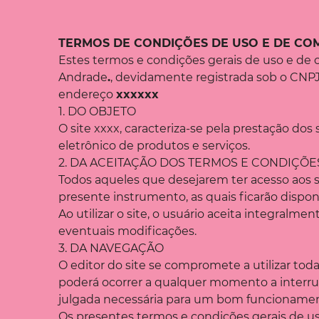
TERMOS DE CONDIÇÕES DE USO E DE COM
Estes termos e condições gerais de uso e de 
Andrade
.
, devidamente registrada sob o CNP
endereço
xxxxxx
1. DO OBJETO
O site xxxx, caracteriza-se pela prestação dos
eletrônico de produtos e serviços.
2. DA ACEITAÇÃO DOS TERMOS E CONDIÇÕE
Todos aqueles que desejarem ter acesso aos s
presente instrumento, as quais ficarão dispon
Ao utilizar o site, o usuário aceita integralme
eventuais modificações.
3. DA NAVEGAÇÃO
O editor do site se compromete a utilizar toda
poderá ocorrer a qualquer momento a interrup
julgada necessária para um bom funcioname
Os presentes termos e condições gerais de us