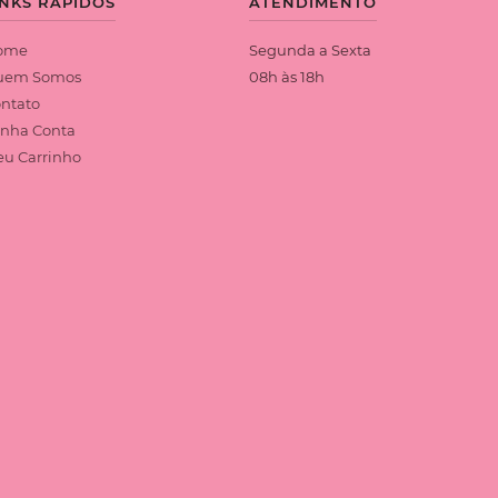
INKS RÁPIDOS
ATENDIMENTO
ome
Segunda a Sexta
uem Somos
08h às 18h
ntato
nha Conta
u Carrinho