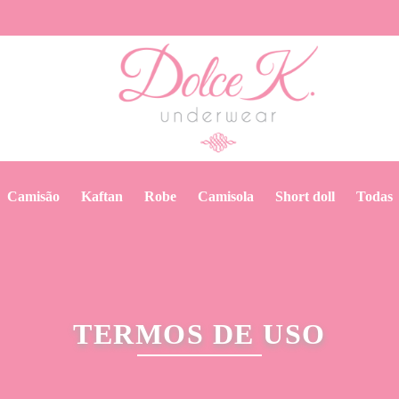
camisão
kaftan
robe
camisola
short doll
todas
TERMOS DE USO