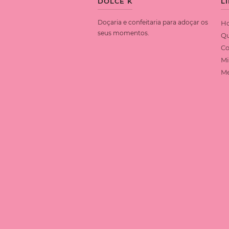
DOLCE K
L
Doçaria e confeitaria para adoçar os
H
seus momentos.
Q
Co
Mi
Me